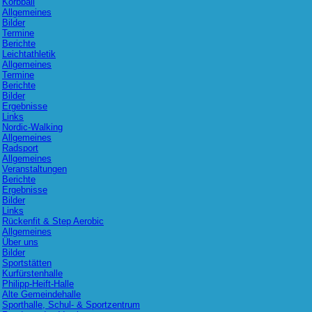
Korbball
Allgemeines
Bilder
Termine
Berichte
Leichtathletik
Allgemeines
Termine
Berichte
Bilder
Ergebnisse
Links
Nordic-Walking
Allgemeines
Radsport
Allgemeines
Veranstaltungen
Berichte
Ergebnisse
Bilder
Links
Rückenfit & Step Aerobic
Allgemeines
Über uns
Bilder
Sportstätten
Kurfürstenhalle
Philipp-Heift-Halle
Alte Gemeindehalle
Sporthalle, Schul- & Sportzentrum