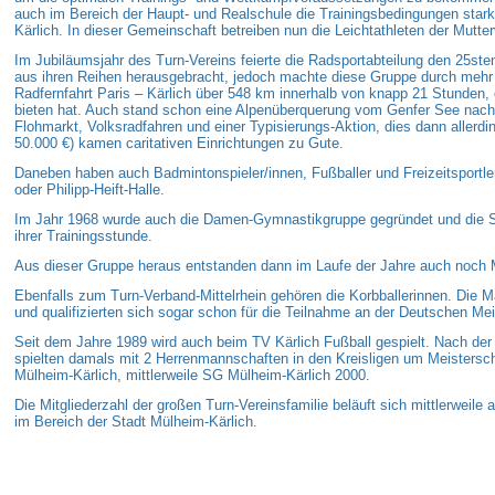
auch im Bereich der Haupt- und Realschule die Trainingsbedingungen star
Kärlich. In dieser Gemeinschaft betreiben nun die Leichtathleten der Mutte
Im Jubiläumsjahr des Turn-Vereins feierte die Radsportabteilung den 25st
aus ihren Reihen herausgebracht, jedoch machte diese Gruppe durch mehr 
Radfernfahrt Paris – Kärlich über 548 km innerhalb von knapp 21 Stunden,
bieten hat. Auch stand schon eine Alpenüberquerung vom Genfer See nach
Flohmarkt, Volksradfahren und einer Typisierungs-Aktion, dies dann aller
50.000 €) kamen caritativen Einrichtungen zu Gute.
Daneben haben auch Badmintonspieler/innen, Fußballer und Freizeitsportler 
oder Philipp-Heift-Halle.
Im Jahr 1968 wurde auch die Damen-Gymnastikgruppe gegründet und die Spor
ihrer Trainingsstunde.
Aus dieser Gruppe heraus entstanden dann im Laufe der Jahre auch noch M
Ebenfalls zum Turn-Verband-Mittelrhein gehören die Korbballerinnen. Die 
und qualifizierten sich sogar schon für die Teilnahme an der Deutschen Mei
Seit dem Jahre 1989 wird auch beim TV Kärlich Fußball gespielt. Nach der
spielten damals mit 2 Herrenmannschaften in den Kreisligen um Meistersc
Mülheim-Kärlich, mittlerweile SG Mülheim-Kärlich 2000.
Die Mitgliederzahl der großen Turn-Vereinsfamilie beläuft sich mittlerweil
im Bereich der Stadt Mülheim-Kärlich.