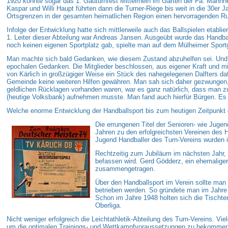
1920 konnte sogar das 1. Gauturnfest Mittelrhein im Garten der Fa. Mannhe
Kaspar und Willi Haupt führten dann die Turner-Riege bis weit in die 30er J
Ortsgrenzen in der gesamten heimatlichen Region einen hervorragenden Ru
Infolge der Entwicklung hatte sich mittlerweile auch das Ballspielen etabli
1. Leiter dieser Abteilung war Andreas Jansen. Ausgeübt wurde das Handb
noch keinen eigenen Sportplatz gab, spielte man auf dem Mülheimer Sport
Man machte sich bald Gedanken, wie diesem Zustand abzuhelfen sei. Und si
epochalen Gedanken. Die Mitglieder beschlossen, aus eigener Kraft und mit 
von Kärlich in großzügiger Weise ein Stück des nahegelegenen Dalfters daf
Gemeinde keine weiteren Hilfen gewähren. Man sah sich daher gezwungen, d
geldlichen Rücklagen vorhanden waren, war es ganz natürlich, dass man zu
(heutige Volksbank) aufnehmen musste. Man fand auch hierfür Bürgen. Es wa
Welche enorme Entwicklung der Handballsport bis zum heutigen Zeitpunkt
Die errungenen Titel der Senioren- wie Juge
Jahren zu den erfolgreichsten Vereinen des 
Jugend Handballer des Turn-Vereins wurden i
Rechtzeitig zum Jubiläum im nächsten Jahr, e
befassen wird. Gerd Gödderz, ein ehemaliger 
zusammengetragen.
Über den Handballsport im Verein sollte man 
betrieben werden. So gründete man im Jahre 1
Schon im Jahre 1948 holten sich die Tischten
Oberliga.
Nicht weniger erfolgreich die Leichtathletik-Abteilung des Turn-Vereins. Vi
um die optimalen Trainings- und Wettkampfvoraussetzungen zu bekommen, 