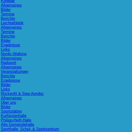
Korbball
Allgemeines
Bilder
Termine
Berichte
Leichtathletik
Allgemeines
Termine
Berichte
Bilder
Ergebnisse
Links
Nordic-Walking
Allgemeines
Radsport
Allgemeines
Veranstaltungen
Berichte
Ergebnisse
Bilder
Links
Rückenfit & Step Aerobic
Allgemeines
Über uns
Bilder
Sportstätten
Kurfürstenhalle
Philipp-Heift-Halle
Alte Gemeindehalle
Sporthalle, Schul- & Sportzentrum